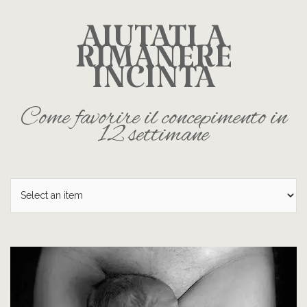
AIUTATI A
RIMANERE
INCINTA
Come favorire il concepimento in
12 settimane