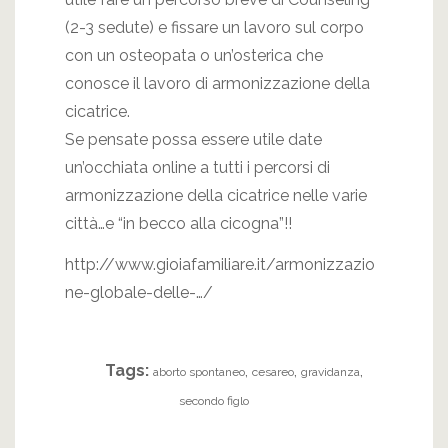
(2-3 sedute) e fissare un lavoro sul corpo
con un osteopata o un’osterica che
conosce il lavoro di armonizzazione della
cicatrice.
Se pensate possa essere utile date
un’occhiata online a tutti i percorsi di
armonizzazione della cicatrice nelle varie
città…e “in becco alla cicogna”!!
http://www.gioiafamiliare.it/armonizzazio
ne-globale-delle-…/
Tags:
,
,
,
aborto spontaneo
cesareo
gravidanza
secondo figlo