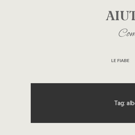
AIU
Come
LE FIABE
Tag: alb